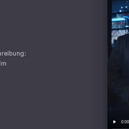
hreibung:
 im