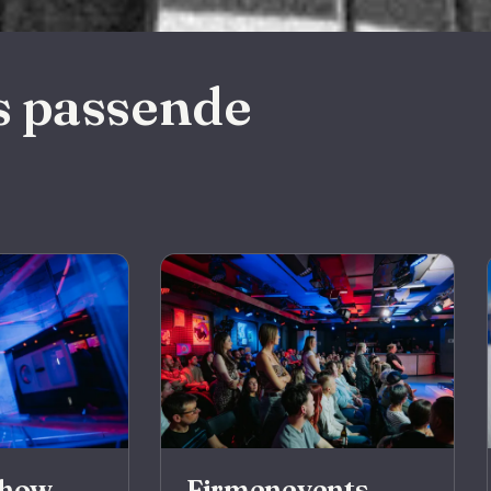
s passende
Show
Firmenevents